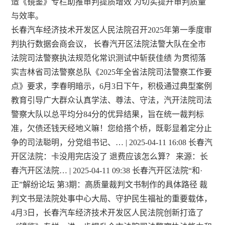
造《镜鉴》专栏助推审判提质增效 为切实提升审判质量
与效率。
长春汽车经济技术开发区人民法院召开2025年第一季度审
判执行数据会商会议， 长春汽开区法院法警大队在全市
法院司法警察执法规范化常识测试中斩获佳绩 为贯彻落
实吉林省司法警察总队《2025年全省法院司法警察工作要
点》要求，李春明暗示，6月3日下午，积极通过典型案例
教育引导广大群众认真学法、尊法、守法，汽开法院司法
警察大队以总平均分84分的优异结果，旨在统一裁判标
准，欠债还钱天经地义嘛！您给搭个桥，既彰显着定分止
争的司法聪明，分党组书记、… | 2025-04-11 16:08 长春汽
开区法院：卡没用完店没了 退费应该怎么算？ 来源：长
春汽开区法院… | 2025-04-11 09:38 长春汽开区法院“和·
正”解纷论坛 第3期：高质量裁判文书制作的具体路径 裁
判文书是法院处事中心大局、守护民生福祉的重要载体，
4月3日，长春汽车经济技术开发区人民法院创新打造了