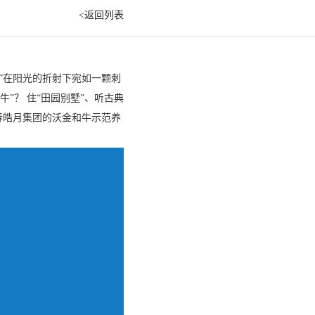
<返回列表
”在阳光的折射下宛如一颗刺
”？ 住“田园别墅”、听古典
春皓月集团的沃金和牛示范养