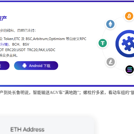
到处长鲁明说，智能输送AGV车“满地跑”；螺栓拧多紧，看动车组的“腿”