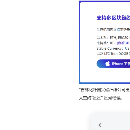
”吉林化纤国兴碳纤维公司出产
太空的“星星” 星河璀璨。