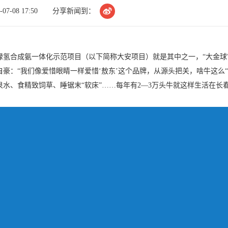

7-08 17:50
分享新闻到：
绿氢合成氨一体化示范项目（以下简称大安项目）就是其中之一，“大金球
豪：“我们像爱惜眼睛一样爱惜‘敖东’这个品牌，从源头把关，啥牛这么“牛
水、食精致饲草、睡锯末“软床”……每年有2—3万头牛就这样生活在长