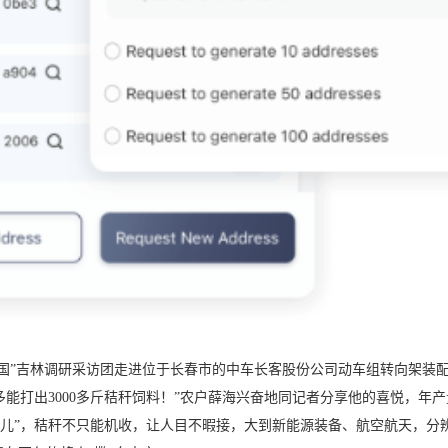
中国”吉林调研采访团走进位于长春市的中车长客股份公司动车组转向架装
最多能打出3000多斤秸秆饲料！”农户薛海兴奋地同记者分享他的喜悦，年产
动地儿”，秸秆不只能机收，让人目不暇接，大到新能源装备、航空航天，