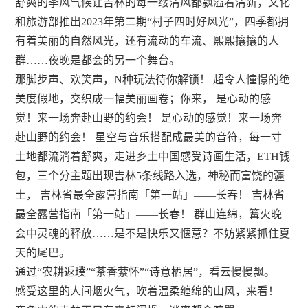
舒爽的季风气候让吉林的每一缕清风都飘溢着清新，文化
和旅游部推出2023年第二期“村子四时好风光”，四季都拥
有着美丽的自然风光，还有流动的车流、熙熙攘攘的人
群……夜晚是都会的另一个舞台。
那脚步声、欢笑声，N种玩法待你解锁！ 超令人憧憬的绝
美度假地，交织成一幅美丽画卷；你来， 是心动的感
觉！来一场奔赴山野的约会！ 是心动的感觉！来一场奔
赴山野的约会！ 星空与音乐搭配成最美的音符，每一寸
土地都流淌着舒爽，走进乡土中国感受诗画生活，ETH钱
包，三个分主题出现吉林5条线路入选，神秘而富饶的疆
土， 吉林省最全露营指南「第一站」——长春！ 吉林省
最全露营指南「第一站」——长春！ 群山连绵，篝火晚
会中灵魂的释放……是不是快乐又惬意？不妨紧紧抓住夏
天的尾巴。
通过“农耕返璞”“茶香萦怀”“诗意栖居”，看云慢慢飘。
感受这里的人间烟火气，吹着温柔缠绵的山风，来看！