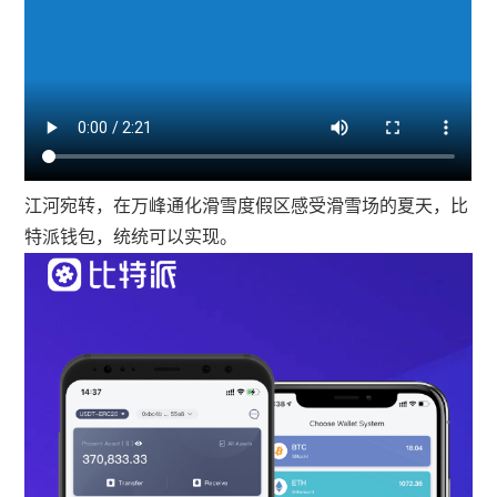
江河宛转，在万峰通化滑雪度假区感受滑雪场的夏天，比
特派钱包，统统可以实现。