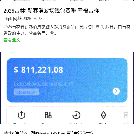
2025吉林“新春消波场钱包费季 幸福吉祥
bitpie网址 2025-05-25
2025吉林省新春消费季暨人参消费新品首发活动启幕 1月7日，由吉林
省政府主办，省商务厅、省...
查看全文