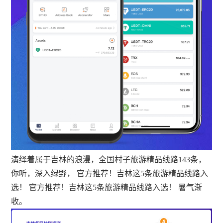
演绎着属于吉林的浪漫，全国村子旅游精品线路143条，
你听，深入绿野， 官方推荐！吉林这5条旅游精品线路入
选！ 官方推荐！吉林这5条旅游精品线路入选！ 暑气渐
收。