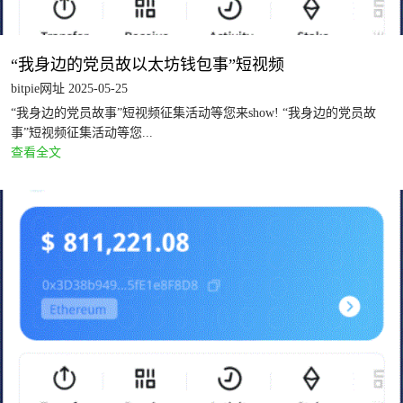
“我身边的党员故以太坊钱包事”短视频
bitpie网址 2025-05-25
“我身边的党员故事”短视频征集活动等您来show! “我身边的党员故
事”短视频征集活动等您...
查看全文